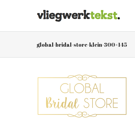
Skip
to
content
global-bridal-store-klein-300×145