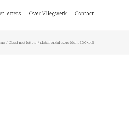
t letters
Over Vliegwerk
Contact
me
/
Goed met letters
/
global-bridal-store-klein-300×145