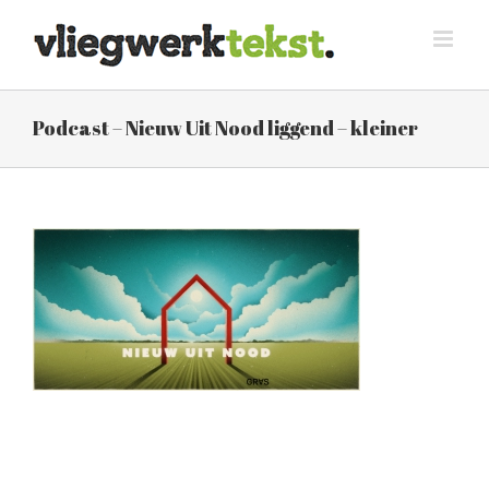
Skip
to
content
Podcast – Nieuw Uit Nood liggend – kleiner